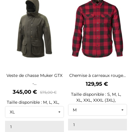
Veste de chasse Muker GTX
Chemise à carreaux rouge...
Prix
-...
129,95 €
Prix
Prix
345,00 €
575,00 €
Taille disponible : S, M, L,
de
XL, XXL, XXXL (3XL),
Taille disponible : M, L, XL,
base