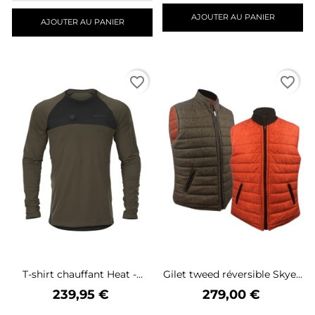
AJOUTER AU PANIER
AJOUTER AU PANIER
favorite_border
favorite_border
T-shirt chauffant Heat -...
Gilet tweed réversible Skye...
Prix
Prix
239,95 €
279,00 €