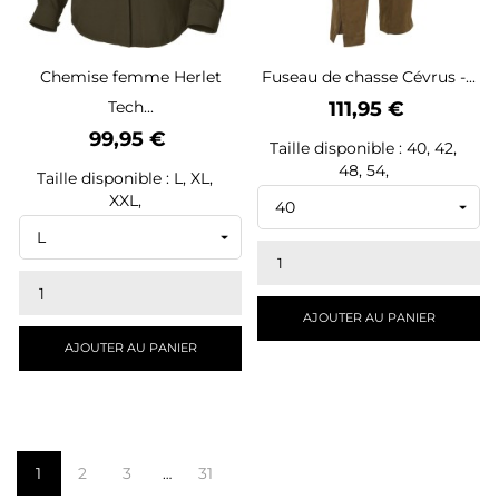
Chemise femme Herlet
Fuseau de chasse Cévrus -...
Prix
Tech...
111,95 €
Prix
99,95 €
Taille disponible : 40, 42,
48, 54,
Taille disponible : L, XL,
XXL,
AJOUTER AU PANIER
AJOUTER AU PANIER
1
2
3
31
…