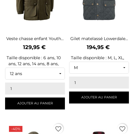
Veste chasse enfant Youth...
Gilet matelassé Lowerdale...
Prix
Prix
129,95 €
194,95 €
Taille disponible : 6 ans, 10
Taille disponible : M, L, XL,
ans, 12 ans, 14 ans, 8 ans,
AJOUTER AU PANIER
AJOUTER AU PANIER
favorite_border
favorite_border
-40%