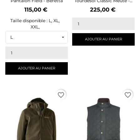
Pantalon Field - Beretta
Tourdesoi Classic Meute -...
Prix
Prix
115,00 €
225,00 €
Taille disponible : L, XL,
XXL,
AJOUTER AU PANIER
AJOUTER AU PANIER
favorite_border
favorite_border