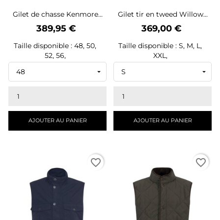
Gilet de chasse Kenmore...
Gilet tir en tweed Willow...
Prix
Prix
389,95 €
369,00 €
Taille disponible : 48, 50,
Taille disponible : S, M, L,
52, 56,
XXL,
AJOUTER AU PANIER
AJOUTER AU PANIER
favorite_border
favorite_border