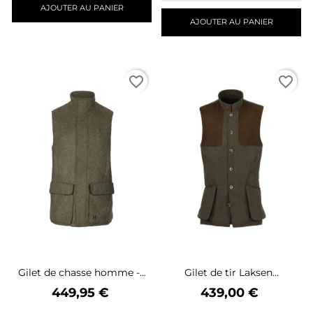
AJOUTER AU PANIER
AJOUTER AU PANIER
favorite_border
favorite_border
Gilet de chasse homme -...
Gilet de tir Laksen...
Prix
Prix
449,95 €
439,00 €