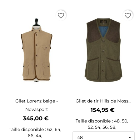
favorite_border
favorite_border
Gilet Lorenz beige -
Gilet de tir Hillside Moss...
Prix
Novasport
154,95 €
Prix
345,00 €
Taille disponible : 48, 50,
52, 54, 56, 58,
Taille disponible : 62, 64,
66, 44,