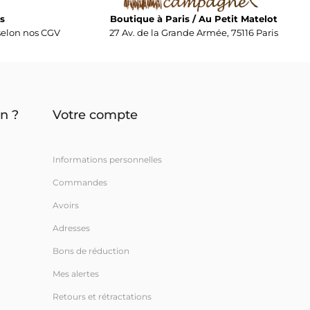
s
Boutique à Paris / Au Petit Matelot
elon nos CGV
27 Av. de la Grande Armée, 75116 Paris
n ?
Votre compte
Informations personnelles
Commandes
Avoirs
Adresses
Bons de réduction
Mes alertes
Retours et rétractations