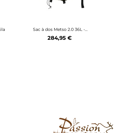
ila
Sac à dos Metso 2.0 36L -...
Prix
284,95 €