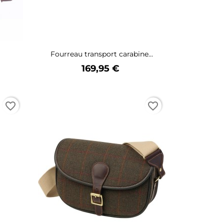
Fourreau transport carabine...
Prix
169,95 €
favorite_border
favorite_border