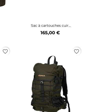
Sac à cartouches cuir...
Prix
165,00 €
favorite_border
favorite_border