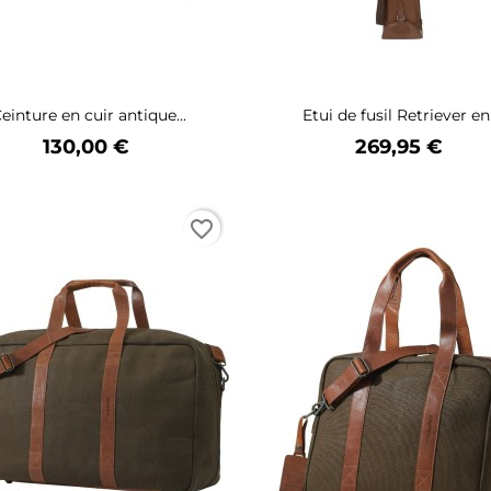
einture en cuir antique...
Etui de fusil Retriever en.
Prix
Prix
130,00 €
269,95 €
favorite_border