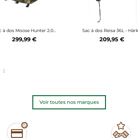
c à dos Moose Hunter 2.0...
Sac à dos Reisa 36L - Härk
Prix
Prix
299,99 €
209,95 €
2
Voir toutes nos marques