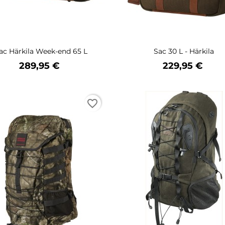
ac Härkila Week-end 65 L
Sac 30 L - Härkila
Prix
Prix
289,95 €
229,95 €
favorite_border