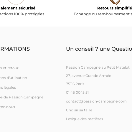
aiement sécurisé
Retours simplifié
actions 100% protégées
Échange ou remboursement s
ORMATIONS
Un conseil ? une Questio
Passion Campagne au Petit Matelot
n et retour
27, avenue Grande Armée
ns d'utilisation
75116 Paris
s légales
01 45 00 15 51
os de Passion Campagne
contact@passion-campagne.com
tez-nous
Choisir sa taille
Lexique des matières