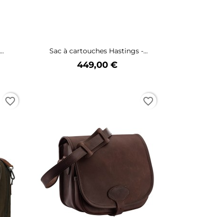
..
Sac à cartouches Hastings -...
Prix
449,00 €
favorite_border
favorite_border