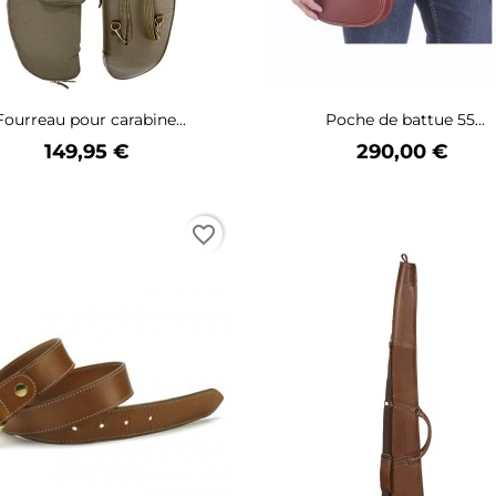
Fourreau pour carabine...
Poche de battue 55...
Prix
Prix
149,95 €
290,00 €
favorite_border