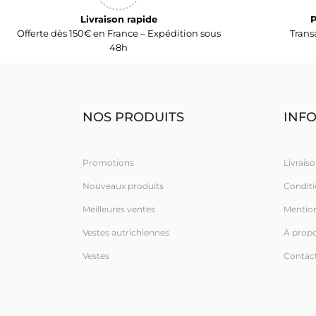
Livraison rapide
P
Offerte dès 150€ en France – Expédition sous
Trans
48h
NOS PRODUITS
INF
Promotions
Livraiso
Nouveaux produits
Conditio
Meilleures ventes
Mention
Vestes autrichiennes
À prop
Vestes
Contac