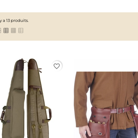
 y a 13 produits.
favorite_border