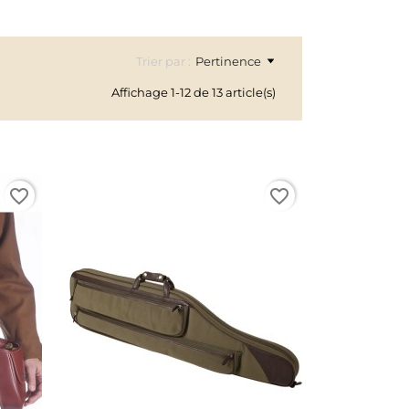
Trier par :
Pertinence
Affichage 1-12 de 13 article(s)
favorite_border
favorite_border