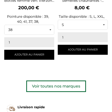
Bottes femme vert Vierzon...
Semelles chauffantes -...
Prix
Prix
200,00 €
8,00 €
Pointure disponible : 39,
Taille disponible : S, L, XXL,
40, 41, 37, 38,
AJOUTER AU PANIER
AJOUTER AU PANIER
Voir toutes nos marques
Livraison rapide