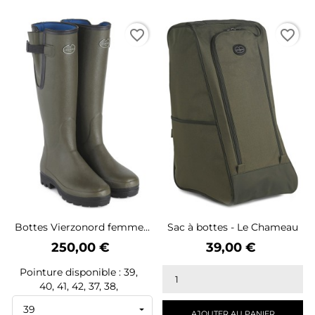
favorite_border
favorite_border
Bottes Vierzonord femme...
Sac à bottes - Le Chameau
Prix
Prix
250,00 €
39,00 €
Pointure disponible : 39,
40, 41, 42, 37, 38,
AJOUTER AU PANIER