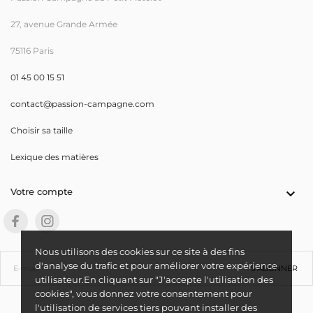
27, avenue Grande Armée
75116 Paris
01 45 00 15 51
contact@passion-campagne.com
Choisir sa taille
Lexique des matières
Votre compte

Nous utilisons des cookies sur ce site à des fins
d'analyse du trafic et pour améliorer votre expérience
S’ABONNER
utilisateur.En cliquant sur "J'accepte l'utilisation des
cookies", vous donnez votre consentement pour
l'utilisation de services tiers pouvant installer des