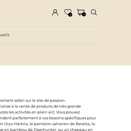
0
0
SANTS
ement safari sur le site de passion-
lisé à la vente de produits de très grande
tes les activités en plein air). Vous pouvez
ondent parfaitement à vos besoins spécifiques pour
on Oryx Härkila, le pantalon saharien de Beratta, la
ise en bambou de Deerhunter, ou un chapeau en