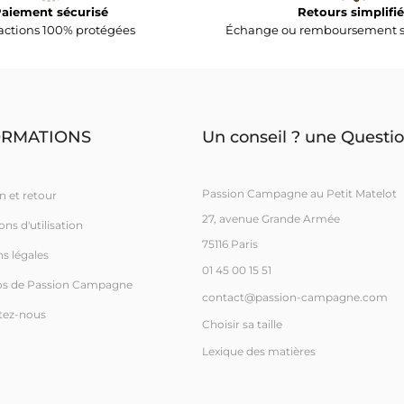
aiement sécurisé
Retours simplifié
actions 100% protégées
Échange ou remboursement s
ORMATIONS
Un conseil ? une Questio
Passion Campagne au Petit Matelot
n et retour
27, avenue Grande Armée
ns d'utilisation
75116 Paris
s légales
01 45 00 15 51
os de Passion Campagne
contact@passion-campagne.com
tez-nous
Choisir sa taille
Lexique des matières