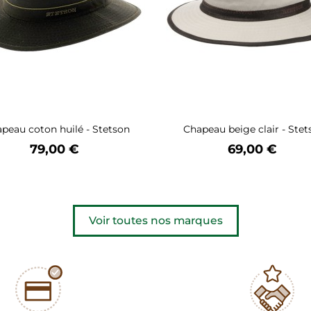
peau coton huilé - Stetson
Chapeau beige clair - Stet
Prix
Prix
79,00 €
69,00 €
Voir toutes nos marques