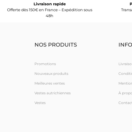
Livraison rapide
P
Offerte dès 150€ en France – Expédition sous
Trans
48h
NOS PRODUITS
INF
Promotions
Livraiso
Nouveaux produits
Conditio
Meilleures ventes
Mention
Vestes autrichiennes
À prop
Vestes
Contac