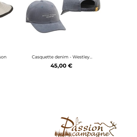
son
Casquette denim - Westley...
Prix
45,00 €