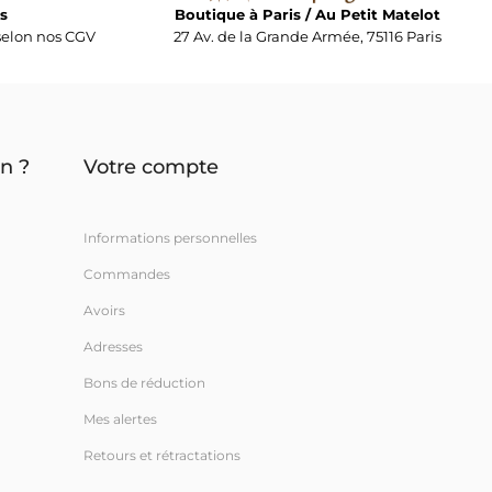
s
Boutique à Paris / Au Petit Matelot
elon nos CGV
27 Av. de la Grande Armée, 75116 Paris
n ?
Votre compte
Informations personnelles
Commandes
Avoirs
Adresses
Bons de réduction
Mes alertes
Retours et rétractations