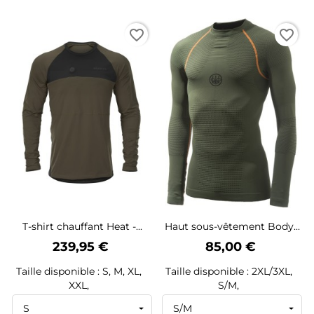
favorite_border
favorite_border
T-shirt chauffant Heat -...
Haut sous-vêtement Body...
Prix
Prix
239,95 €
85,00 €
Taille disponible : S, M, XL,
Taille disponible : 2XL/3XL,
XXL,
S/M,