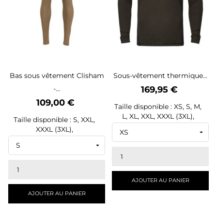
Bas sous vêtement Clisham
Sous-vêtement thermique...
Prix
-...
169,95 €
Prix
109,00 €
Taille disponible : XS, S, M,
L, XL, XXL, XXXL (3XL),
Taille disponible : S, XXL,
XXXL (3XL),
AJOUTER AU PANIER
AJOUTER AU PANIER