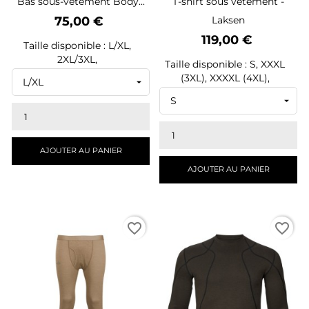
Bas sous-vêtement Body...
T-shirt sous vêtement -
Prix
75,00 €
Laksen
Prix
119,00 €
Taille disponible : L/XL,
2XL/3XL,
Taille disponible : S, XXXL
(3XL), XXXXL (4XL),
AJOUTER AU PANIER
AJOUTER AU PANIER
favorite_border
favorite_border