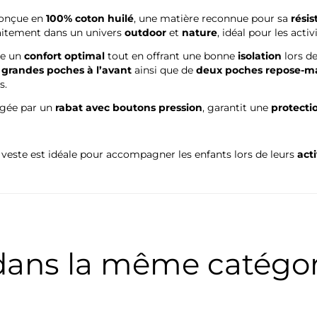
conçue en
100% coton huilé
, une matière reconnue pour sa
rési
faitement dans un univers
outdoor
et
nature
, idéal pour les activ
ure un
confort optimal
tout en offrant une bonne
isolation
lors de
grandes poches à l’avant
ainsi que de
deux poches repose-m
s.
égée par un
rabat avec boutons pression
, garantit une
protectio
e veste est idéale pour accompagner les enfants lors de leurs
acti
 dans la même catégori