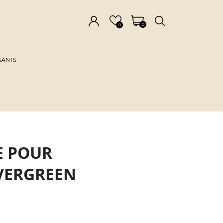
0
0
SANTS
E POUR
OVERGREEN