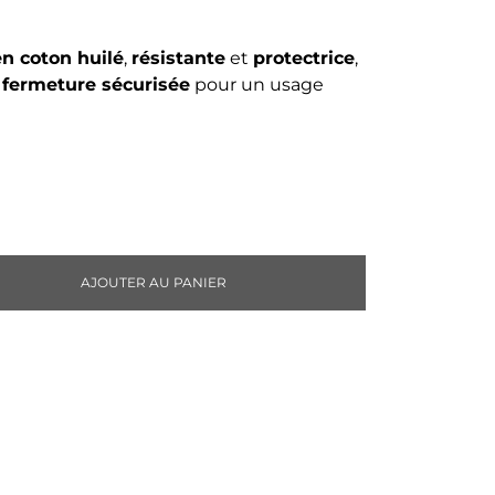
n coton huilé
,
résistante
et
protectrice
,
t
fermeture sécurisée
pour un usage
AJOUTER AU PANIER