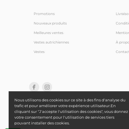
Promotions
Livraiso
Nouveaux produits
Conditio
Meilleures ventes
Mention
Vestes autrichiennes
À prop
Vestes
Contac
Nous utilisons des cookies sur ce site à des fins d'analyse du
trafic et pour améliorer votre expérience utilisateur.En
cliquant sur "J'accepte l'utilisation des cookies", vous donnez
votre consentement pour l'utilisation de services tiers
pouvant installer des cookies.