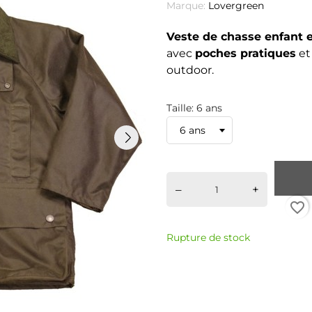
Marque:
Lovergreen
Veste de chasse enfant e
avec
poches pratiques
e
outdoor.
Taille: 6 ans
–
+
favorite_border
Rupture de stock