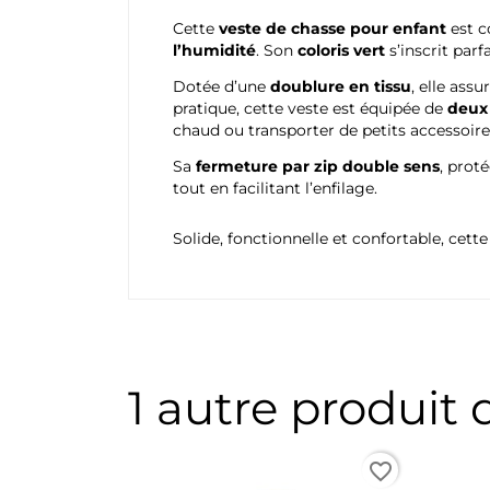
Cette
veste de chasse pour enfant
est 
l’humidité
. Son
coloris vert
s’inscrit par
Dotée d’une
doublure en tissu
, elle ass
pratique, cette veste est équipée de
deux 
chaud ou transporter de petits accessoire
Sa
fermeture par zip double sens
, prot
tout en facilitant l’enfilage.
Solide, fonctionnelle et confortable, cett
1 autre produit
favorite_border