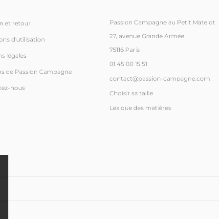
Passion Campagne au Petit Matelot
n et retour
27, avenue Grande Armée
ns d'utilisation
75116 Paris
s légales
01 45 00 15 51
os de Passion Campagne
contact@passion-campagne.com
tez-nous
Choisir sa taille
Lexique des matières