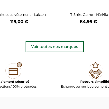
hirt sous vêtement - Laksen
T-Shirt Game - Härkila
Prix
Prix
119,00 €
84,95 €
Voir toutes nos marques
aiement sécurisé
Retours simplifié
actions 100% protégées
Échange ou remboursement s