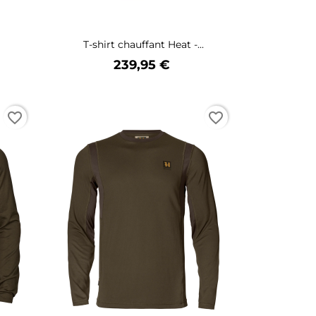
T-shirt chauffant Heat -...
Prix
239,95 €
favorite_border
favorite_border