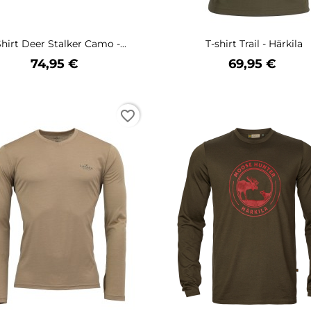
Shirt Deer Stalker Camo -...
T-shirt Trail - Härkila
Prix
Prix
74,95 €
69,95 €
favorite_border