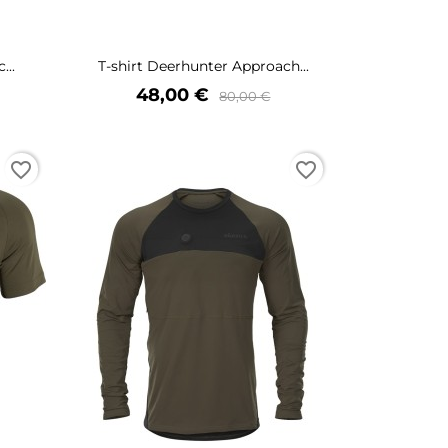
...
T-shirt Deerhunter Approach...
Prix
Prix
48,00 €
80,00 €
de
base
favorite_border
favorite_border