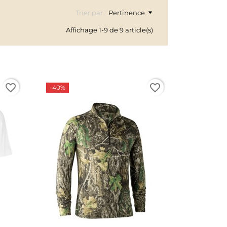
Trier par :
Pertinence
Affichage 1-9 de 9 article(s)
favorite_border
favorite_border
-40%