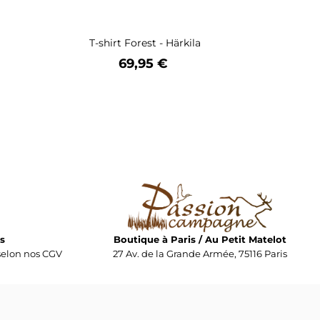
T-shirt Forest - Härkila
Prix
69,95 €
s
Boutique à Paris / Au Petit Matelot
elon nos CGV
27 Av. de la Grande Armée, 75116 Paris