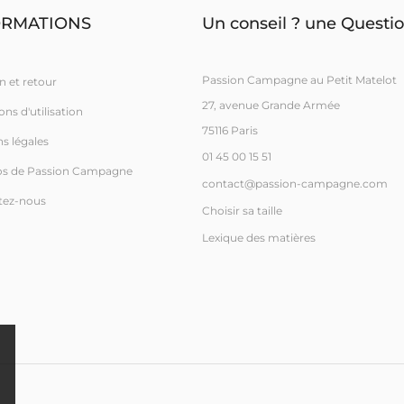
ORMATIONS
Un conseil ? une Questio
Passion Campagne au Petit Matelot
n et retour
27, avenue Grande Armée
ns d'utilisation
75116 Paris
s légales
01 45 00 15 51
os de Passion Campagne
contact@passion-campagne.com
tez-nous
Choisir sa taille
Lexique des matières