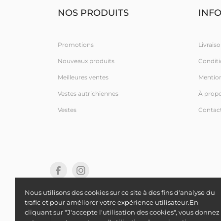
NOS PRODUITS
INF
Promotions
Livraiso
Nouveaux produits
Conditio
Meilleures ventes
Mention
Vestes autrichiennes
À prop
Vestes
Contac
Nous utilisons des cookies sur ce site à des fins d'analyse du
trafic et pour améliorer votre expérience utilisateur.En
cliquant sur "J'accepte l'utilisation des cookies", vous donnez