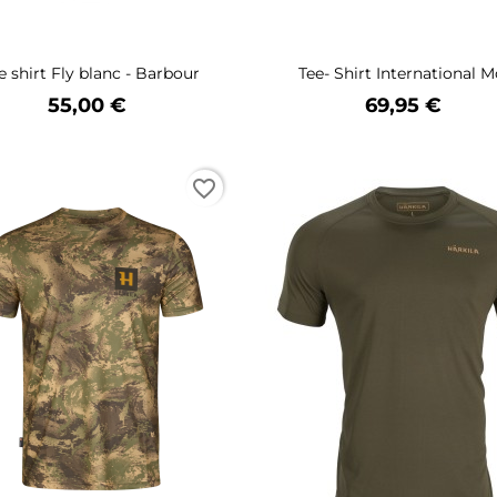
e shirt Fly blanc - Barbour
Tee- Shirt International Mc
Prix
Prix
55,00 €
69,95 €
favorite_border