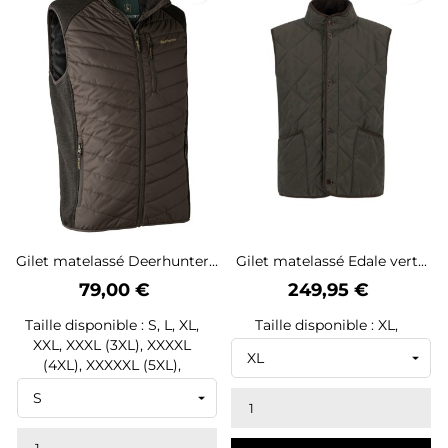
Gilet matelassé Deerhunter...
Gilet matelassé Edale vert...
Prix
Prix
79,00 €
249,95 €
Taille disponible : S, L, XL,
Taille disponible : XL,
XXL, XXXL (3XL), XXXXL
(4XL), XXXXXL (5XL),