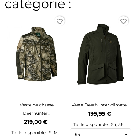
catégorie :
favorite_border
favorite_border
Veste de chasse
Veste Deerhunter climate...
Prix
Deerhunter...
199,95 €
Prix
219,00 €
Taille disponible : 54, 56,
Taille disponible : S, M,