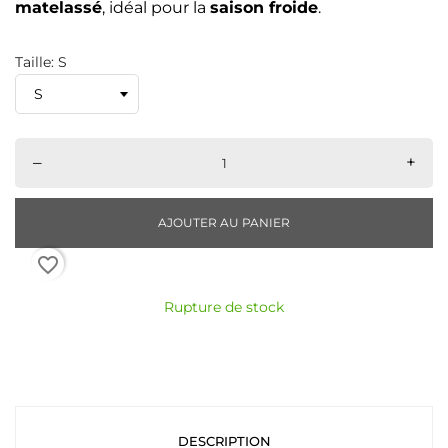
matelassé
, idéal pour la
saison froide
.
Taille: S
–
+
AJOUTER AU PANIER
favorite_border
Rupture de stock
DESCRIPTION