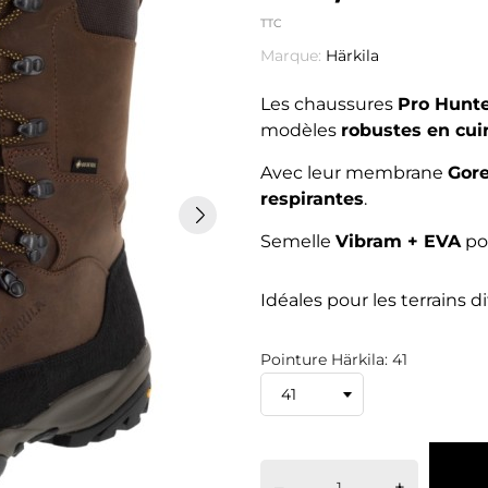
TTC
Marque:
Härkila
Les chaussures
Pro Hunte
modèles
robustes en cu
Avec leur membrane
Gore
respirantes
.
Semelle
Vibram + EVA
pou
Idéales pour les terrains dif
Pointure Härkila: 41
–
+