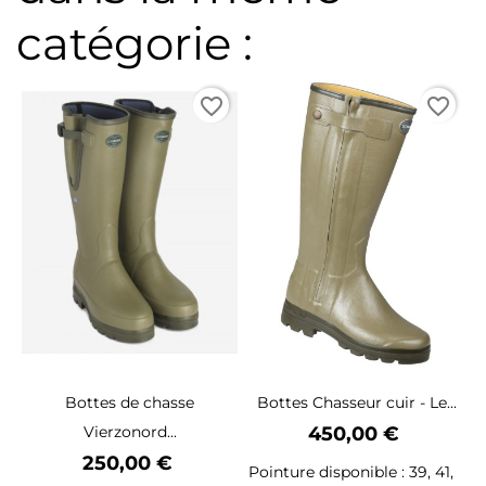
catégorie :
favorite_border
favorite_border
Bottes de chasse
Bottes Chasseur cuir - Le...
Prix
Vierzonord...
450,00 €
Prix
250,00 €
Pointure disponible : 39, 41,