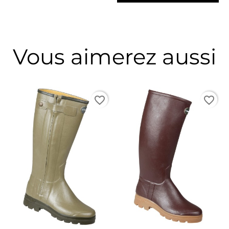
Vous aimerez aussi
favorite_border
favorite_border