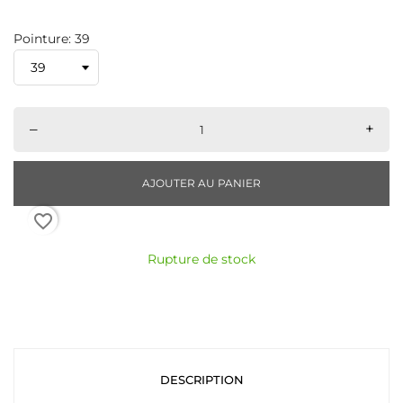
Pointure: 39
–
+
AJOUTER AU PANIER
favorite_border
Rupture de stock
DESCRIPTION