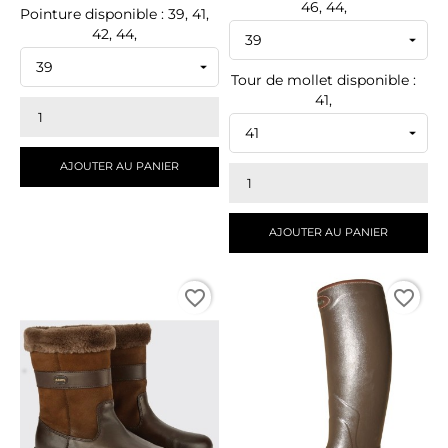
46, 44,
Pointure disponible : 39, 41,
42, 44,
Tour de mollet disponible :
41,
AJOUTER AU PANIER
AJOUTER AU PANIER
favorite_border
favorite_border